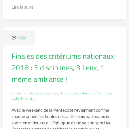
Lire la suite
29
MAI
Finales des critériums nationaux
2018 : 3 disciplines, 3 lieux, 1
même ambiance !
Publié dans
Activités sportives
,
Badminton
,
Critériums
,
Tennis de
table
,
Tir à l'arc
Avec le weekend de la Pentecôte reviennent comme
chaque année les finales des critériums nationaux du
sport en milieu rural. L’épilogue d’une saison sportive.
L’occasion surtout de célébrer le sport loisir et